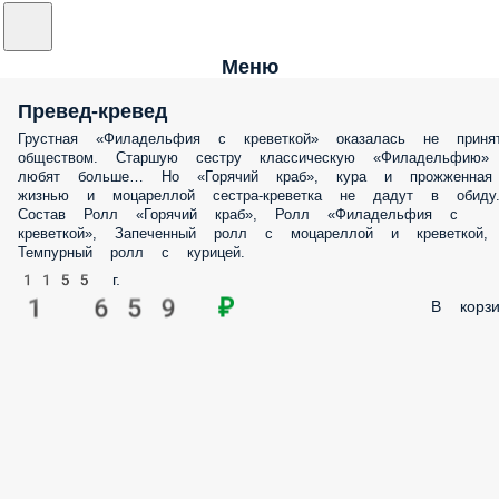
Меню
Превед-кревед
Грустная «Филадельфия с креветкой» оказалась не приня
обществом. Старшую сестру классическую «Филадельфию»
любят больше… Но «Горячий краб», кура и прожженная
жизнью и моцареллой сестра-креветка не дадут в обиду
Состав Ролл «Горячий краб», Ролл «Филадельфия с
креветкой», Запеченный ролл с моцареллой и креветкой,
Темпурный ролл с курицей.
1155 г.
1 659 ₽
В корзи