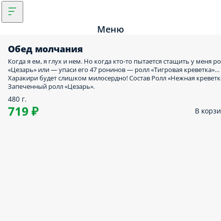
Меню
Обед молчания
Когда я ем, я глух и нем. Но когда кто-то пытается стащить у меня р
«Цезарь» или — упаси его 47 ронинов — ролл «Тигровая креветка»…
Харакири будет слишком милосердно! Состав Ролл «Нежная креветк
Запеченный ролл «Цезарь».
480 г.
719 ₽
В корз