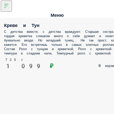
Меню
Креве и Тун
С детства вместе, с детства враждуют. Старшая сестра
гордая креветка слишком много о себе думает и лезет
буквально везде. Но младший тунец… Не так прост, ка
кажется. Его встретишь только в самых элитных роллах
Состав Ролл с тунцом и креветкой, Ролл с креветкой-
темпура и сладким чили, Темпурный ролл с креветкой.
725 г.
1 099 ₽
В корзи