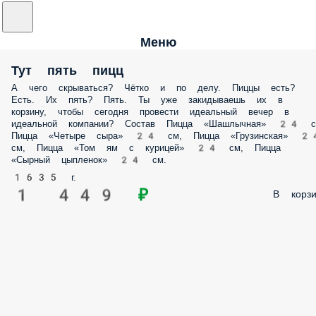
Меню
Тут пять пицц
А чего скрываться? Чётко и по делу. Пиццы есть?
Есть. Их пять? Пять. Ты уже закидываешь их в
корзину, чтобы сегодня провести идеальный вечер в
идеальной компании? Состав Пицца «Шашлычная» 24 с
Пицца «Четыре сыра» 24 см, Пицца «Грузинскaя» 2
см, Пицца «Том ям с курицей» 24 см, Пицца
«Сырный цыпленок» 24 см.
1635 г.
1 449 ₽
В корзи